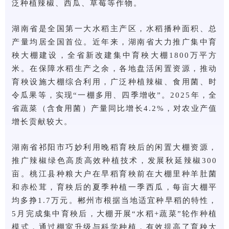
泛种植辣椒、西瓜、草莓等作物。
湖南省是全国第一大水稻主产区，水稻播种面积、总
产量均居全国首位。近年来，湖南省大力推广集中育
秧大棚建设，全省新改建集中育秧大棚1800万平方
米。在保障水稻生产之余，各地盘活闲置资源，推动
育秧设施大棚综合利用，广泛种植辣椒、食用菌、时
令瓜果等，实现“一棚多用、四季增收”。2025年，全
省蔬菜（含食用菌）产量同比增长4.2%，对农业产值
增长贡献较大。
湖南省祁阳市巧妙利用晚稻育秧后的闲置大棚资源，
推广辣椒绿色高质高效种植技术，发展秋延辣椒300
亩。桃江县种粮大户在早稻育秧前在大棚里种羊肚菌
和赤松茸，育秧后的夏季种植一季西瓜，每亩大棚平
均多挣1.7万元。郴州市根据当地适宜种早稻的特性，
5月完成集中育秧后，大棚开展“水稻+蔬菜”轮作种植
模式，通过棚室升级与科学种植，有效提高了育秧大